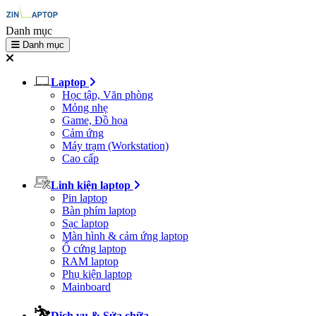
Danh mục
Danh mục
Laptop
Học tập, Văn phòng
Mỏng nhẹ
Game, Đồ họa
Cảm ứng
Máy trạm (Workstation)
Cao cấp
Linh kiện laptop
Pin laptop
Bàn phím laptop
Sạc laptop
Màn hình & cảm ứng laptop
Ổ cứng laptop
RAM laptop
Phụ kiện laptop
Mainboard
Dịch vụ & Sửa chữa