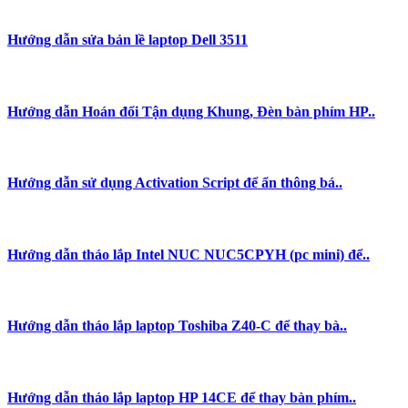
Hướng dẫn sửa bản lề laptop Dell 3511
Hướng dẫn Hoán đổi Tận dụng Khung, Đèn bàn phím HP..
Hướng dẫn sử dụng Activation Script để ẩn thông bá..
Hướng dẫn tháo lắp Intel NUC NUC5CPYH (pc mini) để..
Hướng dẫn tháo lắp laptop Toshiba Z40-C để thay bà..
Hướng dẫn tháo lắp laptop HP 14CE để thay bàn phím..