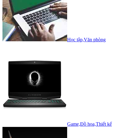
Học tập,Văn phòng
Game,Đồ họa,Thiết kế