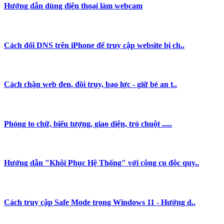
Hướng dẫn dùng điện thoại làm webcam
Cách đổi DNS trên iPhone để truy cập website bị ch..
Cách chặn web đen, đồi trụy, bạo lực - giữ bé an t..
Phóng to chữ, biểu tượng, giao diện, trỏ chuột .....
Hướng dẫn "Khôi Phục Hệ Thống" với công cụ độc quy..
Cách truy cập Safe Mode trong Windows 11 - Hướng d..