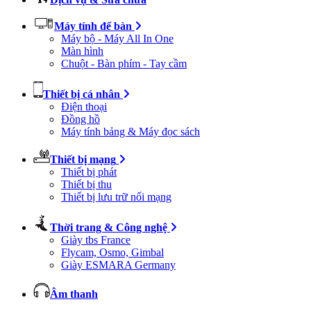
Máy tính để bàn
Máy bộ - Máy All In One
Màn hình
Chuột - Bàn phím - Tay cầm
Thiết bị cá nhân
Điện thoại
Đồng hồ
Máy tính bảng & Máy đọc sách
Thiết bị mạng
Thiết bị phát
Thiết bị thu
Thiết bị lưu trữ nối mạng
Thời trang & Công nghệ
Giày tbs France
Flycam, Osmo, Gimbal
Giày ESMARA Germany
Âm thanh