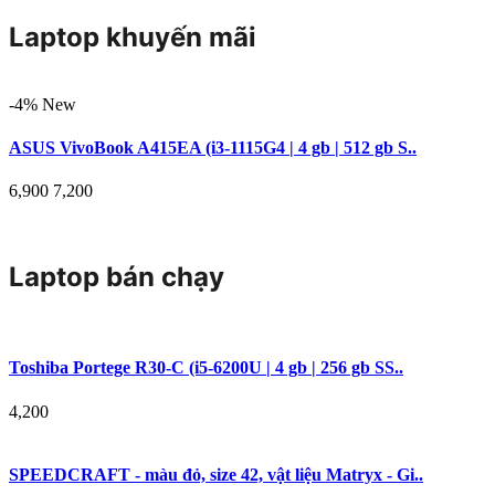
Laptop khuyến mãi
-4%
New
ASUS VivoBook A415EA (i3-1115G4 | 4 gb | 512 gb S..
6,900
7,200
Laptop bán chạy
Toshiba Portege R30-C (i5-6200U | 4 gb | 256 gb SS..
4,200
SPEEDCRAFT - màu đỏ, size 42, vật liệu Matryx - Gi..