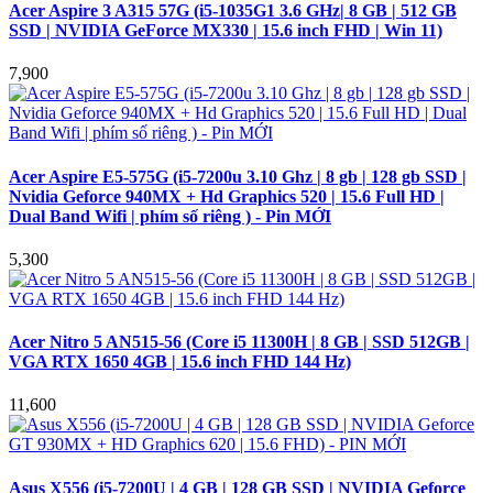
Acer Aspire 3 A315 57G (i5-1035G1 3.6 GHz| 8 GB | 512 GB
SSD | NVIDIA GeForce MX330 | 15.6 inch FHD | Win 11)
7,900
Acer Aspire E5-575G (i5-7200u 3.10 Ghz | 8 gb | 128 gb SSD |
Nvidia Geforce 940MX + Hd Graphics 520 | 15.6 Full HD |
Dual Band Wifi | phím số riêng ) - Pin MỚI
5,300
Acer Nitro 5 AN515-56 (Core i5 11300H | 8 GB | SSD 512GB |
VGA RTX 1650 4GB | 15.6 inch FHD 144 Hz)
11,600
Asus X556 (i5-7200U | 4 GB | 128 GB SSD | NVIDIA Geforce