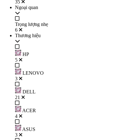
35
Ngoại quan
Trọng lượng nhẹ
6
Thương hiệu
HP
5
LENOVO
3
DELL
21
ACER
4
ASUS
3