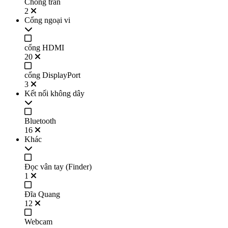
Chống tràn
2
Cổng ngoại vi
cổng HDMI
20
cổng DisplayPort
3
Kết nối không dây
Bluetooth
16
Khác
Đọc vân tay (Finder)
1
Đĩa Quang
12
Webcam