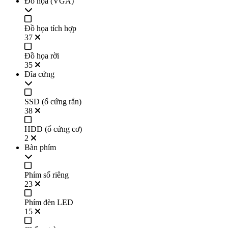
Đồ họa (VGA)
Đồ họa tích hợp
37
Đồ họa rời
35
Đĩa cứng
SSD (ổ cứng rắn)
38
HDD (ổ cứng cơ)
2
Bàn phím
Phím số riêng
23
Phím đèn LED
15