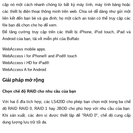
cập nó một cách nhanh chóng từ bất kỳ máy tính, máy tính bảng hoặc
các thiết bị điện thoại thông minh trên web. Chia sẻ dễ dàng như gửi một
liên kết đến bạn bè và gia đình; họ một cách an toàn có thể truy cập các
file bạn đã chọn cho họ để xem.
Để tăng cường truy cập trên các thiết bị iPhone, iPod touch, iPad và
Android của bạn, tải về miễn phí của Buffalo
WebAccess mobile apps.
WebAccess i for iPhone® and iPod® touch
WebAccess i HD for iPad®
WebAccess A for Android
Giải pháp mở rộng
Chọn chế độ RAID cho nhu cầu của bạn
Với hai ổ đĩa tích hợp, các LS420D cho phép bạn chọn một trong ba chế
độ RAID RAID 0, RAID 1 hay JBOD cho phù hợp với nhu cầu của bạn.
Khi sản xuất, các đơn vị được thiết lập để "RAID 0", chế độ cung cấp
dung lượng lưu trữ tối đa.