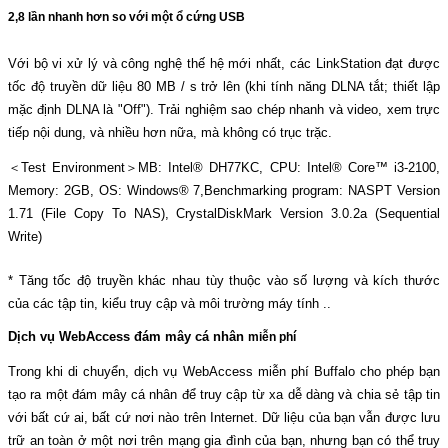
2,8 lần nhanh hơn so với một ổ cứng USB
Với bộ vi xử lý và công nghệ thế hệ mới nhất, các LinkStation đạt được
tốc độ truyền dữ liệu 80 MB / s trở lên (khi tính năng DLNA tắt; thiết lập
mặc định DLNA là "Off"). Trải nghiệm sao chép nhanh và video, xem trực
tiếp nội dung, và nhiều hơn nữa, mà không có trục trặc.
＜Test Environment＞MB: Intel® DH77KC, CPU: Intel® Core™ i3-2100,
Memory: 2GB, OS: Windows® 7,Benchmarking program: NASPT Version
1.71 (File Copy To NAS), CrystalDiskMark Version 3.0.2a (Sequential
Write)
* Tăng tốc độ truyền khác nhau tùy thuộc vào số lượng và kích thước
của các tập tin, kiểu truy cập và môi trường máy tính ..
Dịch vụ WebAccess đám mây cá nhân
miễn phí
Trong khi di chuyển, dịch vụ WebAccess miễn phí Buffalo cho phép bạn
tạo ra một đám mây cá nhân để truy cập từ xa dễ dàng và chia sẻ tập tin
với bất cứ ai, bất cứ nơi nào trên Internet. Dữ liệu của bạn vẫn được lưu
trữ an toàn ở một nơi trên mạng gia đình của bạn, nhưng bạn có thể truy