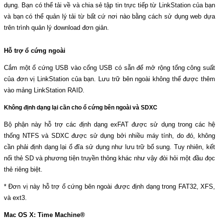
dụng. Bạn có thể tải về và chia sẻ tập tin trực tiếp từ LinkStation của bạn
và bạn có thể quản lý tải từ bất cứ nơi nào bằng cách sử dụng web dựa
trên trình quản lý download đơn giản.
Hỗ trợ ổ cứng ngoài
Cắm một ổ cứng USB vào cổng USB có sẵn để mở rộng tổng công suất
của đơn vị LinkStation của bạn. Lưu trữ bên ngoài không thể được thêm
vào mảng LinkStation RAID.
Không định dạng lại cần cho ổ cứng bên ngoài và SDXC
Bộ phận này hỗ trợ các định dạng exFAT được sử dụng trong các hệ
thống NTFS và SDXC được sử dụng bởi nhiều máy tính, do đó, không
cần phải định dạng lại ổ đĩa sử dụng như lưu trữ bổ sung. Tuy nhiên, kết
nối thẻ SD và phương tiện truyền thông khác như vậy đòi hỏi một đầu đọc
thẻ riêng biệt.
* Đơn vị này hỗ trợ ổ cứng bên ngoài được định dạng trong FAT32, XFS,
và ext3.
Mac OS X: Time Machine®