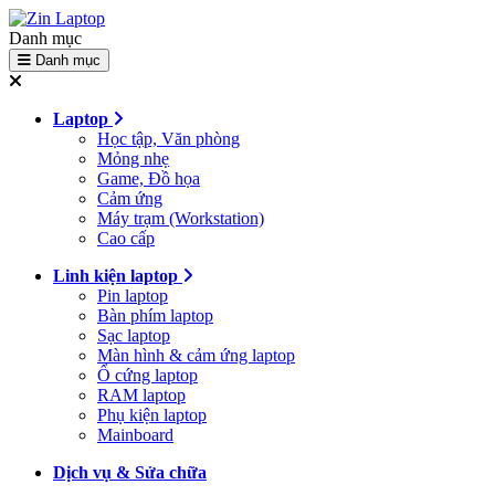
Danh mục
Danh mục
Laptop
Học tập, Văn phòng
Mỏng nhẹ
Game, Đồ họa
Cảm ứng
Máy trạm (Workstation)
Cao cấp
Linh kiện laptop
Pin laptop
Bàn phím laptop
Sạc laptop
Màn hình & cảm ứng laptop
Ổ cứng laptop
RAM laptop
Phụ kiện laptop
Mainboard
Dịch vụ & Sửa chữa