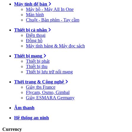
Máy tính để bàn
Máy bộ - Máy All In One
Màn hình
Chuột - Bàn phím - Tay cầm
Thiết bị cá nhân
Điện thoại
Đồng hồ
Máy tính bảng & Máy đọc sách
Thiết bị mạng
Thiết bị phát
Thiết bị thu
Thiết bị lưu trữ nối mạng
Thời trang & Công nghệ
Giày tbs France
Flycam, Osmo, Gimbal
Giày ESMARA Germany
Âm thanh
Hệ thống an ninh
Currency