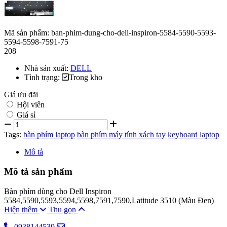
Mã sản phẩm:
ban-phim-dung-cho-dell-inspiron-5584-5590-5593-
5594-5598-7591-75
208
Nhà sản xuất:
DELL
Tình trạng:
Trong kho
Giá ưu đãi
Hội viên
Giá sỉ
Tags:
bàn phím laptop
bàn phím máy tính xách tay
keyboard laptop
Mô tả
Mô tả sản phẩm
Bàn phím dùng cho Dell Inspiron
5584,5590,5593,5594,5598,7591,7590,Latitude 3510 (Màu Đen)
Hiện thêm
Thu gọn
0938144539