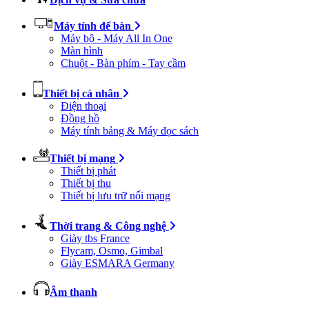
Máy tính để bàn
Máy bộ - Máy All In One
Màn hình
Chuột - Bàn phím - Tay cầm
Thiết bị cá nhân
Điện thoại
Đồng hồ
Máy tính bảng & Máy đọc sách
Thiết bị mạng
Thiết bị phát
Thiết bị thu
Thiết bị lưu trữ nối mạng
Thời trang & Công nghệ
Giày tbs France
Flycam, Osmo, Gimbal
Giày ESMARA Germany
Âm thanh