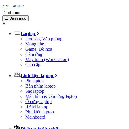
Danh mục
Danh mục
Laptop
Học tập, Văn phòng
Mỏng nhẹ
Game, Đồ họa
Cảm ứng
Máy trạm (Workstation)
Cao cấp
Linh kiện laptop
Pin laptop
Bàn phím laptop
Sạc laptop
Màn hình & cảm ứng laptop
Ổ cứng laptop
RAM laptop
Phụ kiện laptop
Mainboard
Dịch vụ & Sửa chữa