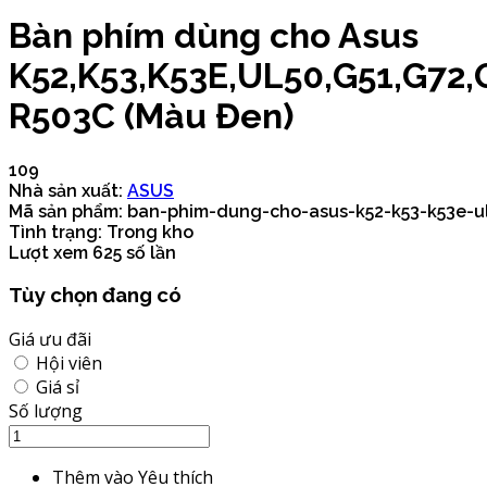
Bàn phím dùng cho Asus
K52,K53,K53E,UL50,G51,G72
R503C (Màu Đen)
109
Nhà sản xuất:
ASUS
Mã sản phẩm:
ban-phim-dung-cho-asus-k52-k53-k53e-u
Tình trạng:
Trong kho
Lượt xem
625 số lần
Tùy chọn đang có
Giá ưu đãi
Hội viên
Giá sỉ
Số lượng
Thêm vào Yêu thích