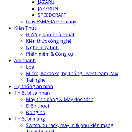
JAZARU
JAZZRUN
SPEEDCRAFT
Giày ESMARA Germany
Kiến Thức
Hướng dẫn Thủ thuật
Kiến thức công nghệ
Nghề máy tính
Phần mềm & Công cụ
Âm thanh
Loa
Micro, Karaoke, hệ thống Livestream, Mix
Tai nghe
Hệ thống an ninh
Thiết bị cá nhân
Máy tính bảng & Máy đọc sách
Điện thoại
Đồng hồ
Thiết bị mạng
Switch, tủ rack, máy in & phụ kiện mạng
Thiết bị phát