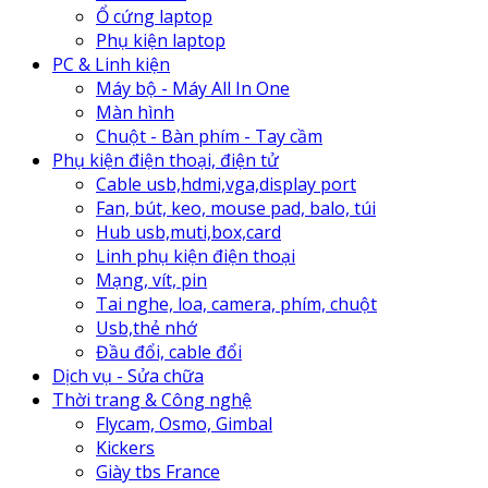
Ổ cứng laptop
Phụ kiện laptop
PC & Linh kiện
Máy bộ - Máy All In One
Màn hình
Chuột - Bàn phím - Tay cầm
Phụ kiện điện thoại, điện tử
Cable usb,hdmi,vga,display port
Fan, bút, keo, mouse pad, balo, túi
Hub usb,muti,box,card
Linh phụ kiện điện thoại
Mạng, vít, pin
Tai nghe, loa, camera, phím, chuột
Usb,thẻ nhớ
Đầu đổi, cable đổi
Dịch vụ - Sửa chữa
Thời trang & Công nghệ
Flycam, Osmo, Gimbal
Kickers
Giày tbs France