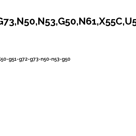
,G73,N50,N53,G50,N61,X55C,
l50-g51-g72-g73-n50-n53-g50