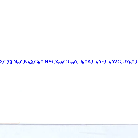
72,G73,N50,N53,G50,N61,X55C,U50,U50A,U50F,U50VG,UX50,