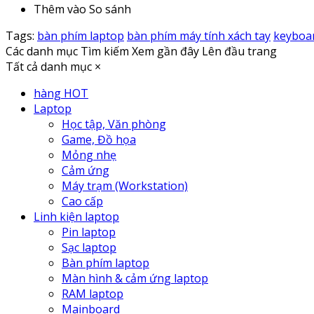
Thêm vào So sánh
Tags:
bàn phím laptop
bàn phím máy tính xách tay
keyboar
Các danh mục
Tìm kiếm
Xem gần đây
Lên đầu trang
Tất cả danh mục
×
hàng HOT
Laptop
Học tập, Văn phòng
Game, Đồ họa
Mỏng nhẹ
Cảm ứng
Máy trạm (Workstation)
Cao cấp
Linh kiện laptop
Pin laptop
Sạc laptop
Bàn phím laptop
Màn hình & cảm ứng laptop
RAM laptop
Mainboard